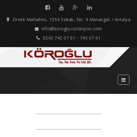
Örnek Mahallesi, 1554 Sokak, No: 4 Manavgat / Antalya
info@koroglu-izolasyon.com
0242 742 07 61 - 743 07 61
HABERLER