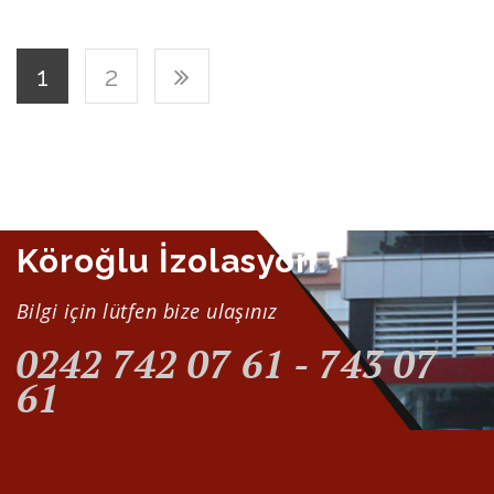
1
2
Köroğlu İzolasyon
Bilgi için lütfen bize ulaşınız
0242 742 07 61 - 743 07
61