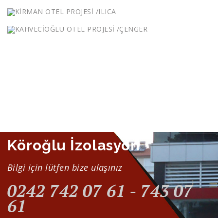
KİRMAN OTEL PROJESİ /ILICA
KAHVECİOĞLU OTEL PROJESİ /ÇENGER
Köroğlu İzolasyon
Bilgi için lütfen bize ulaşınız
0242 742 07 61 - 743 07
61